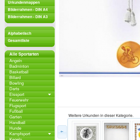
Urkundenmappen
Bilderrahmen - DIN A4
Bilderrahmen - DIN A3
Alphabetisch
Gesamtliste
Alle Sportarten
Angeln
Badminton
Basketball
Billard
Bowling
Darts
Eissport
Feuerwehr
Flugsport
Fußball
Weitere Urkunden in dieser Kategorie.
Garten
Handball
Hunde
Kampfsport
Kegeln