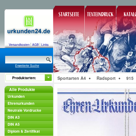
Versandkosten
AGB
Links
Erweiterte Suche
Produktarten:
Sportarten A4
Radsport
915
Alle Produkte
Urkunden
Ehrenurkunden
Neutrale Vordrucke
DIN A3
DIN A5
Diplom & Zertifikat