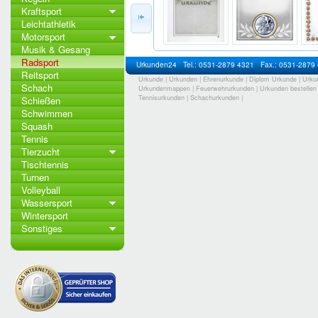
Kraftsport
Leichtathletik
Motorsport
Musik & Gesang
Radsport
Urkunden24
Tel.: 0531-2879 4321
Fax.: 0531-2879
Reitsport
Urkunde
|
Urkunden
|
Ehrenurkunde
|
Diplom Urkunde
|
Urku
Schach
Urkundenmappen
|
Feuerwehrurkunden
|
Urkunden bestellen
Tennisurkunden
|
Schachurkunden
|
Schießen
Schwimmen
Squash
Tennis
Tierzucht
Tischtennis
Turnen
Volleyball
Wassersport
Wintersport
Sonstiges