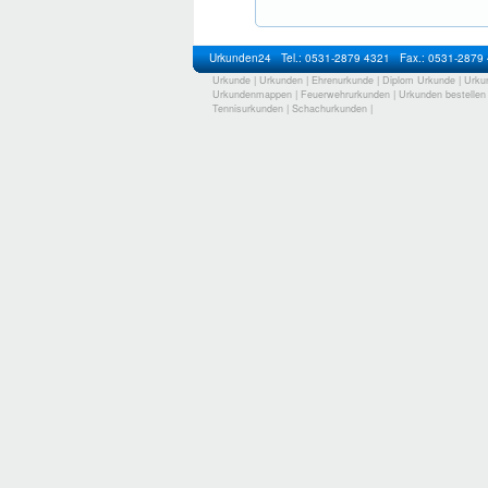
Urkunden24
Tel.: 0531-2879 4321
Fax.: 0531-2879
Urkunde
|
Urkunden
|
Ehrenurkunde
|
Diplom Urkunde
|
Urku
Urkundenmappen
|
Feuerwehrurkunden
|
Urkunden bestellen
Tennisurkunden
|
Schachurkunden
|