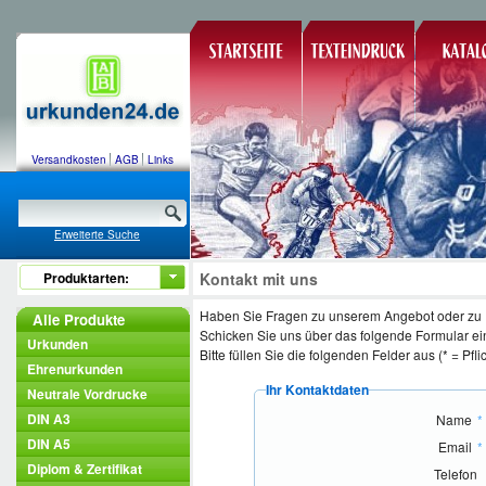
Versandkosten
AGB
Links
Erweiterte Suche
Produktarten:
Kontakt mit uns
Haben Sie Fragen zu unserem Angebot oder zu I
Alle Produkte
Schicken Sie uns über das folgende Formular eine
Urkunden
Bitte füllen Sie die folgenden Felder aus (* = Pflic
Ehrenurkunden
Ihr Kontaktdaten
Neutrale Vordrucke
DIN A3
Name
*
DIN A5
Email
*
Diplom & Zertifikat
Telefon