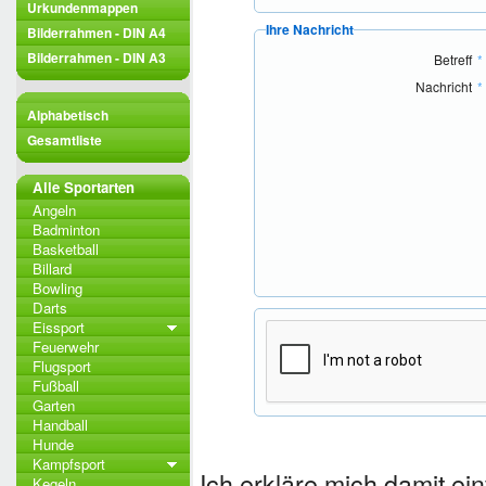
Urkundenmappen
Ihre Nachricht
Bilderrahmen - DIN A4
Bilderrahmen - DIN A3
Betreff
*
Nachricht
*
Alphabetisch
Gesamtliste
Alle Sportarten
Angeln
Badminton
Basketball
Billard
Bowling
Darts
Eissport
Feuerwehr
Flugsport
Fußball
Garten
Handball
Hunde
Kampfsport
Ich erkläre mich damit e
Kegeln