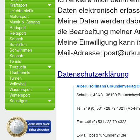
Kraftsport
Daten elektronisch erfas
Leichtathletik
Motorsport
Meine Daten werden dabe
Musik & Gesang
Radsport
die Bearbeitung meiner A
Reitsport
Schach
Meine Einwilligung kann ic
Schießen
Schwimmen
Mail-Adresse: post@urk
Squash
Tennis
Tierzucht
Datenschutzerklärung
Tischtennis
Turnen
Volleyball
Albert Hoffmann Urkundenverlag 
Wassersport
Wintersport
Schuhstr. 42/43 - 38100 Braunschwe
Sonstiges
Tel: +49 (0) 531 / 28 79 4321 (Mo-Fr 
Fax: +49 (0) 531 / 28 79 4323
E-Mail: post@urkunden24.de