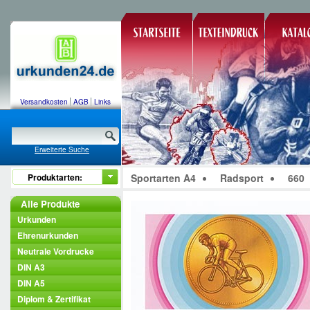
Versandkosten
AGB
Links
Erweiterte Suche
Produktarten:
Sportarten A4
Radsport
660
Alle Produkte
Urkunden
Ehrenurkunden
Neutrale Vordrucke
DIN A3
DIN A5
Diplom & Zertifikat