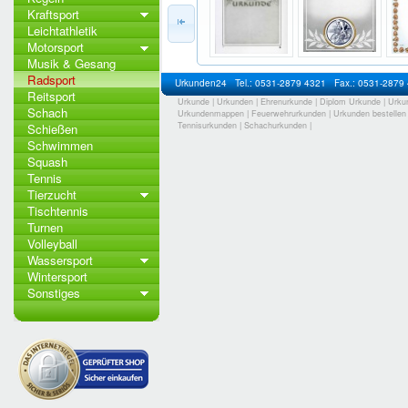
Kraftsport
Leichtathletik
Motorsport
Musik & Gesang
Radsport
Urkunden24
Tel.: 0531-2879 4321
Fax.: 0531-2879
Reitsport
Urkunde
|
Urkunden
|
Ehrenurkunde
|
Diplom Urkunde
|
Urku
Schach
Urkundenmappen
|
Feuerwehrurkunden
|
Urkunden bestellen
Tennisurkunden
|
Schachurkunden
|
Schießen
Schwimmen
Squash
Tennis
Tierzucht
Tischtennis
Turnen
Volleyball
Wassersport
Wintersport
Sonstiges