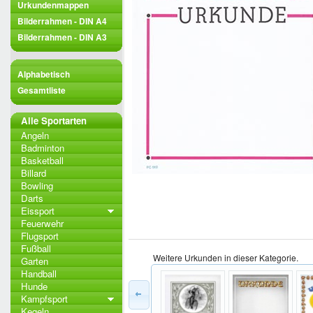
Urkundenmappen
Bilderrahmen - DIN A4
Bilderrahmen - DIN A3
Alphabetisch
Gesamtliste
Alle Sportarten
Angeln
Badminton
Basketball
Billard
Bowling
Darts
Eissport
Feuerwehr
Flugsport
Fußball
Weitere Urkunden in dieser Kategorie.
Garten
Handball
Hunde
Kampfsport
Kegeln