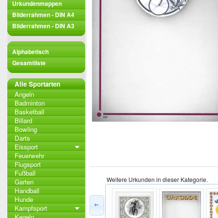
Urkundenmappen
Bilderrahmen - DIN A4
Bilderrahmen - DIN A3
Alphabetisch
Gesamtliste
Alle Sportarten
Angeln
Badminton
Basketball
Billard
Bowling
Darts
Eissport
Feuerwehr
Flugsport
Fußball
Weitere Urkunden in dieser Kategorie.
Garten
Handball
Hunde
Kampfsport
Kegeln