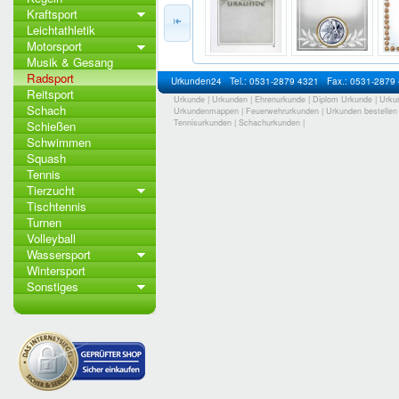
Kraftsport
Leichtathletik
Motorsport
Musik & Gesang
Radsport
Urkunden24
Tel.: 0531-2879 4321
Fax.: 0531-2879
Reitsport
Urkunde
|
Urkunden
|
Ehrenurkunde
|
Diplom Urkunde
|
Urku
Schach
Urkundenmappen
|
Feuerwehrurkunden
|
Urkunden bestellen
Tennisurkunden
|
Schachurkunden
|
Schießen
Schwimmen
Squash
Tennis
Tierzucht
Tischtennis
Turnen
Volleyball
Wassersport
Wintersport
Sonstiges