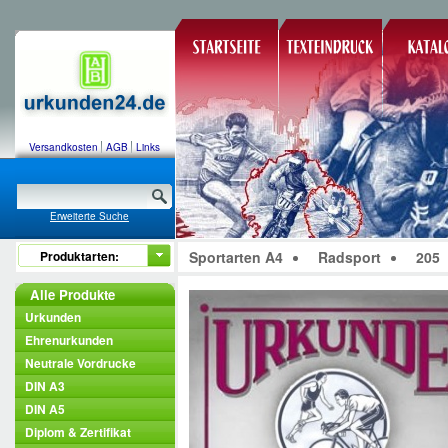
Versandkosten
AGB
Links
Erweiterte Suche
Produktarten:
Sportarten A4
Radsport
205
Alle Produkte
Urkunden
Ehrenurkunden
Neutrale Vordrucke
DIN A3
DIN A5
Diplom & Zertifikat