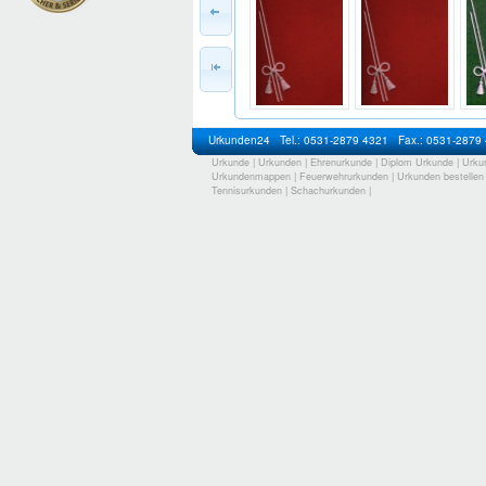
Urkunden24
Tel.: 0531-2879 4321
Fax.: 0531-2879
Urkunde
|
Urkunden
|
Ehrenurkunde
|
Diplom Urkunde
|
Urku
Urkundenmappen
|
Feuerwehrurkunden
|
Urkunden bestellen
Tennisurkunden
|
Schachurkunden
|