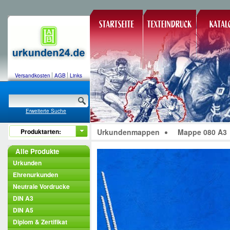
Versandkosten
AGB
Links
Erweiterte Suche
Produktarten:
Urkundenmappen
Mappe 080 A3
Alle Produkte
Urkunden
Ehrenurkunden
Neutrale Vordrucke
DIN A3
DIN A5
Diplom & Zertifikat