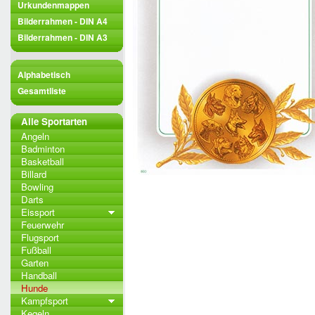
Urkundenmappen
Bilderrahmen - DIN A4
Bilderrahmen - DIN A3
Alphabetisch
Gesamtliste
Alle Sportarten
Angeln
Badminton
Basketball
Billard
Bowling
Darts
Eissport
Feuerwehr
Flugsport
Fußball
Garten
Handball
Hunde
Kampfsport
Kegeln