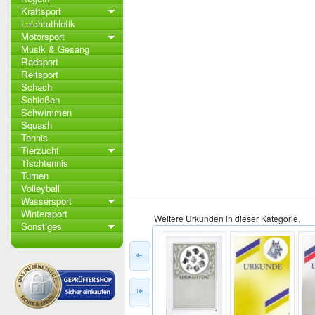
Kraftsport
Leichtathletik
Motorsport
Musik & Gesang
Radsport
Reitsport
Schach
Schießen
Schwimmen
Squash
Tennis
Tierzucht
Tischtennis
Turnen
Volleyball
Wassersport
Wintersport
Weitere Urkunden in dieser Kategorie.
Sonstiges