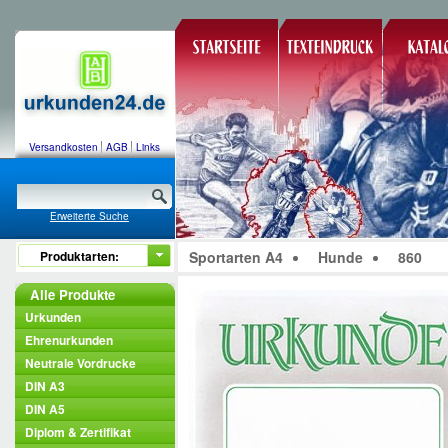
Versandkosten
AGB
Links
Erweiterte Suche
Produktarten:
Sportarten A4
Hunde
860
Alle Produkte
Urkunden
Ehrenurkunden
Neutrale Vordrucke
DIN A3
DIN A5
Diplom & Zertifikat