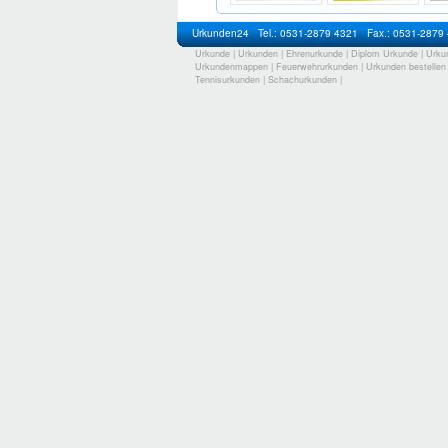
Urkunden24
Tel.: 0531-2879 4321
Fax.: 0531-2879
Urkunde
|
Urkunden
|
Ehrenurkunde
|
Diplom Urkunde
|
Urku
Urkundenmappen
|
Feuerwehrurkunden
|
Urkunden bestellen
Tennisurkunden
|
Schachurkunden
|