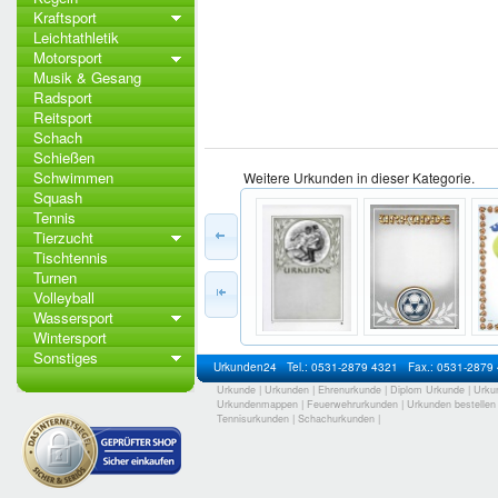
Kraftsport
Leichtathletik
Motorsport
Musik & Gesang
Radsport
Reitsport
Schach
Schießen
Schwimmen
Weitere Urkunden in dieser Kategorie.
Squash
Tennis
Tierzucht
Tischtennis
Turnen
Volleyball
Wassersport
Wintersport
Sonstiges
Urkunden24
Tel.: 0531-2879 4321
Fax.: 0531-2879
Urkunde
|
Urkunden
|
Ehrenurkunde
|
Diplom Urkunde
|
Urku
Urkundenmappen
|
Feuerwehrurkunden
|
Urkunden bestellen
Tennisurkunden
|
Schachurkunden
|