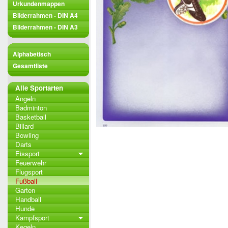
Urkundenmappen
Bilderrahmen - DIN A4
Bilderrahmen - DIN A3
Alphabetisch
Gesamtliste
Alle Sportarten
Angeln
Badminton
Basketball
Billard
Bowling
Darts
Eissport
Feuerwehr
Flugsport
Fußball
Garten
Handball
Hunde
Kampfsport
Kegeln