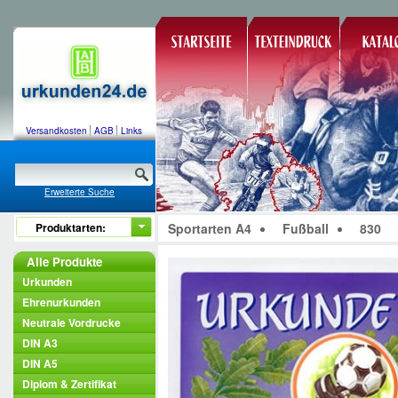
Versandkosten
AGB
Links
Erweiterte Suche
Produktarten:
Sportarten A4
Fußball
830
Alle Produkte
Urkunden
Ehrenurkunden
Neutrale Vordrucke
DIN A3
DIN A5
Diplom & Zertifikat