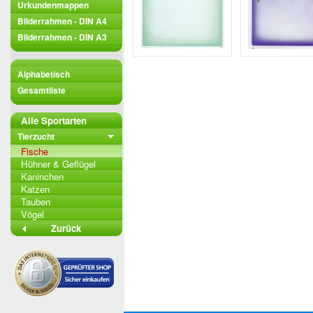
Urkundenmappen
Bilderrahmen - DIN A4
Bilderrahmen - DIN A3
Alphabetisch
Gesamtliste
Alle Sportarten
Tierzucht
Fische
Hühner & Geflügel
Kaninchen
Katzen
Tauben
Vögel
Zurück