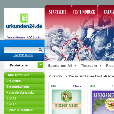
Versandkosten
AGB
Links
Erweiterte Suche
Produktarten:
Sportarten A4
Tierzucht
Fisc
Alle Produkte
Zur Groß- und Preisansicht eines Produkts bitte
Urkunden
810
1 Motiv
830
1
Ehrenurkunden
Neutrale Vordrucke
DIN A3
DIN A5
Diplom & Zertifikat