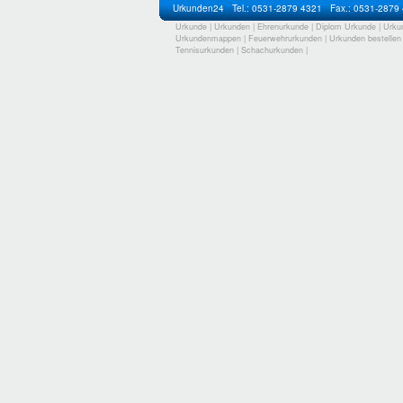
Urkunden24
Tel.: 0531-2879 4321
Fax.: 0531-2879
Urkunde
|
Urkunden
|
Ehrenurkunde
|
Diplom Urkunde
|
Urku
Urkundenmappen
|
Feuerwehrurkunden
|
Urkunden bestellen
Tennisurkunden
|
Schachurkunden
|