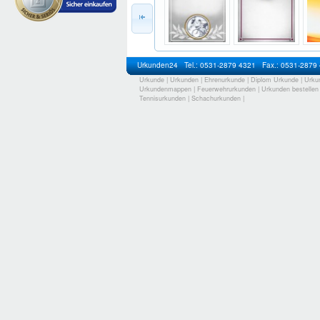
Urkunden24
Tel.: 0531-2879 4321
Fax.: 0531-2879
Urkunde
|
Urkunden
|
Ehrenurkunde
|
Diplom Urkunde
|
Urku
Urkundenmappen
|
Feuerwehrurkunden
|
Urkunden bestellen
Tennisurkunden
|
Schachurkunden
|