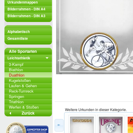
Urkundenmappen
Bilderrahmen - DIN A4
Bilderrahmen - DIN A3
Alphabetisch
Gesamtliste
Alle Sportarten
Leichtathletik
3-Kampf
Biathlon
Duathlon
Kugelstoßen
Laufen & Gehen
Reck-Turnreck
Springen
Triathlon
Werfen & Stoßen
Weitere Urkunden in dieser Kategorie.
Zurück