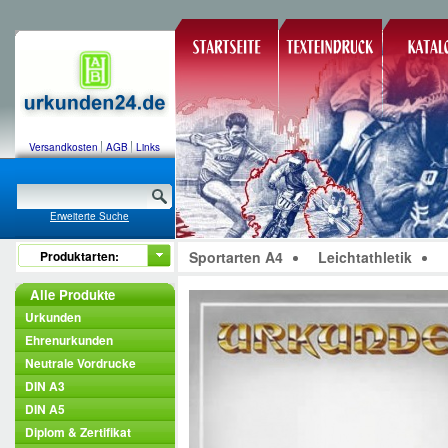
Versandkosten
AGB
Links
Erweiterte Suche
Produktarten:
Sportarten A4
Leichtathletik
Alle Produkte
Urkunden
Ehrenurkunden
Neutrale Vordrucke
DIN A3
DIN A5
Diplom & Zertifikat