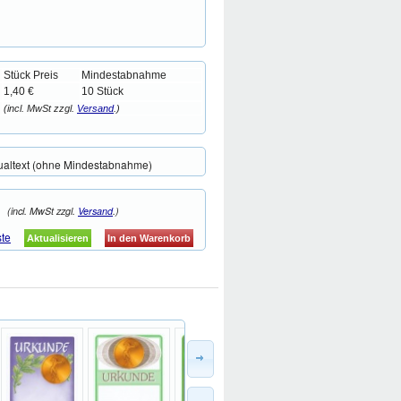
Stück Preis
Mindestabnahme
1,40 €
10 Stück
(incl. MwSt zzgl.
Versand
.)
ualtext (ohne Mindestabnahme)
(incl. MwSt zzgl.
Versand
.)
ste
Aktualisieren
In den Warenkorb