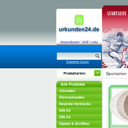
Versandkosten
AGB
Links
Erweiterte Suche
Produktarten:
Sportarten
Alle Produkte
Urkunden
Ehrenurkunden
Neutrale Vordrucke
DIN A3
DIN A5
Diplom & Zertifikat