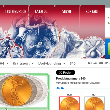
E-
P
 A4
Kraftsport
Bodybuilding
840
Tel: +49 (0) 531
Produktnummer: 840
Verfügbare Motive für diese Urkunde:
Motiv
990
991