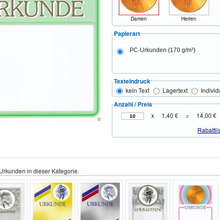
Damen
Herren
Papierart
PC-Urkunden (170 g/m²)
Texteindruck
kein Text
Lagertext
Individ
Anzahl / Preis
x
1,40 €
=
14,00 €
Rabattli
Urkunden in dieser Kategorie.