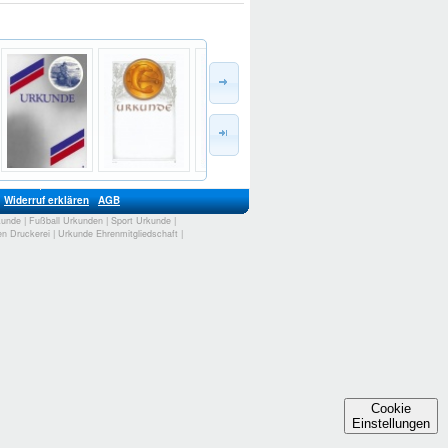
Widerruf erklären
AGB
kunde
|
Fußball Urkunden
|
Sport Urkunde
|
n Druckerei
|
Urkunde Ehrenmitgliedschaft
|
Cookie
Einstellungen