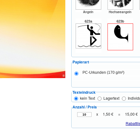
Angeln
Hochseeangeln
623a
623b
Papierart
PC-Urkunden (170 g/m²)
Texteindruck
kein Text
Lagertext
Individ
Anzahl / Preis
x
1,50 €
=
15,00 €
Rabattli