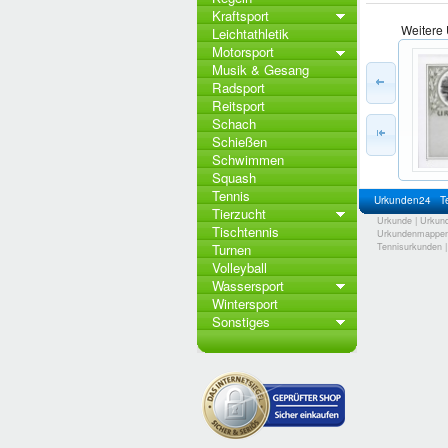
Kraftsport
Weitere 
Leichtathletik
Motorsport
Musik & Gesang
Radsport
Reitsport
Schach
Schießen
Schwimmen
Squash
Tennis
Urkunden24
T
Tierzucht
Urkunde
|
Urkun
Tischtennis
Urkundenmappe
Turnen
Tennisurkunden
Volleyball
Wassersport
Wintersport
Sonstiges