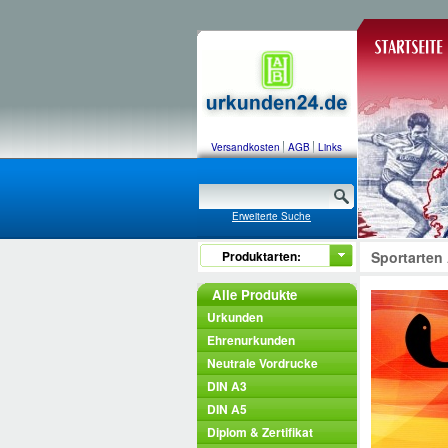
Versandkosten
AGB
Links
Erweiterte Suche
Produktarten:
Sportarten
Alle Produkte
Urkunden
Ehrenurkunden
Neutrale Vordrucke
DIN A3
DIN A5
Diplom & Zertifikat