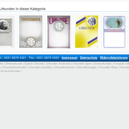
Urkunden in dieser Kategorie.
el.: 0531-2879 4321
Fax.: 0531-2879 4323
Impressum
Datenschutz
Widerrufsbelehrung
den
|
Ehrenurkunde
|
Diplom Urkunde
|
Urkunden Vordrucke
|
Urkunden Sport
|
Ehrenurkunden
|
Fussball Ur
n
|
Feuerwehrurkunden
|
Urkunden bestellen
|
Urkundenrahmen
|
Urkundenmappe
|
Urkunden Shop
|
Urkunde
|
Schachurkunden
|