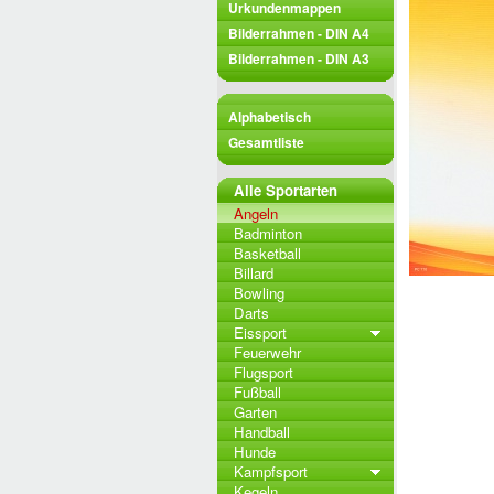
Urkundenmappen
Bilderrahmen - DIN A4
Bilderrahmen - DIN A3
Alphabetisch
Gesamtliste
Alle Sportarten
Angeln
Badminton
Basketball
Billard
Bowling
Darts
Eissport
Feuerwehr
Flugsport
Fußball
Garten
Handball
Hunde
Kampfsport
Kegeln