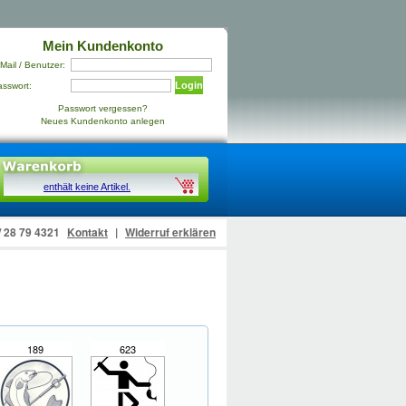
Mein Kundenkonto
Mail / Benutzer:
Login
asswort:
Passwort vergessen?
Neues Kundenkonto anlegen
enthält keine Artikel.
 / 28 79 4321
Kontakt
|
Widerruf erklären
189
623