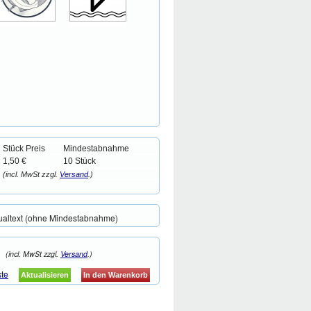
Stück Preis
Mindestabnahme
1,50 €
10 Stück
(incl. MwSt zzgl.
Versand
.)
ualtext (ohne Mindestabnahme)
(incl. MwSt zzgl.
Versand
.)
ste
Aktualisieren
In den Warenkorb