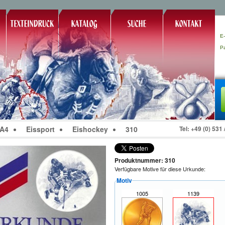
E-
P
 A4
Eissport
Eishockey
310
Tel: +49 (0) 531
Produktnummer: 310
Verfügbare Motive für diese Urkunde:
Motiv
1005
1139