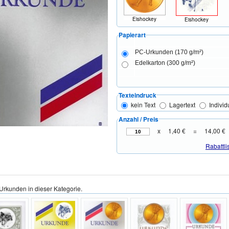
Eishockey
Eishockey
Papierart
PC-Urkunden (170 g/m²)
Edelkarton (300 g/m²)
Texteindruck
kein Text
Lagertext
Individ
Anzahl / Preis
x
1,40 €
=
14,00 €
Rabattli
Urkunden in dieser Kategorie.