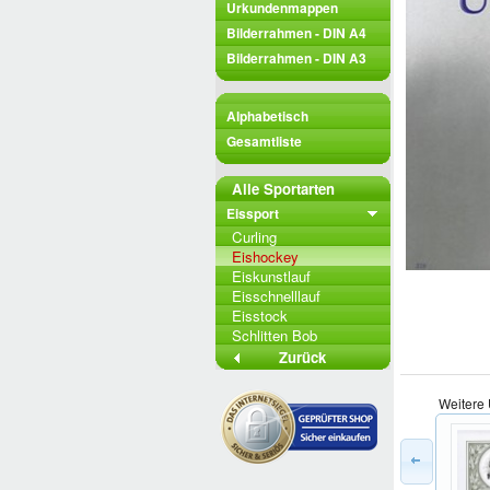
Urkundenmappen
Bilderrahmen - DIN A4
Bilderrahmen - DIN A3
Alphabetisch
Gesamtliste
Alle Sportarten
Eissport
Curling
Eishockey
Eiskunstlauf
Eisschnelllauf
Eisstock
Schlitten Bob
Zurück
Weitere 