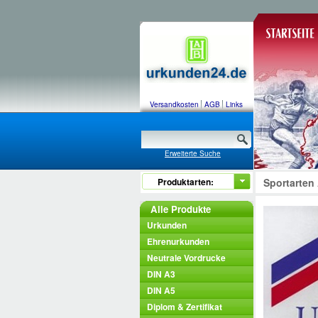
Versandkosten
AGB
Links
Erweiterte Suche
Produktarten:
Sportarten
Alle Produkte
Urkunden
Ehrenurkunden
Neutrale Vordrucke
DIN A3
DIN A5
Diplom & Zertifikat